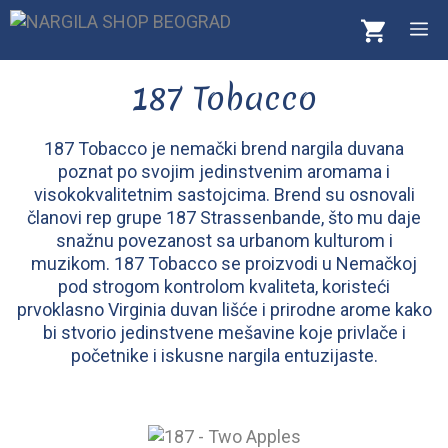
Skip
M
to
content
187 Tobacco
187 Tobacco je nemački brend nargila duvana
poznat po svojim jedinstvenim aromama i
visokokvalitetnim sastojcima. Brend su osnovali
članovi rep grupe 187 Strassenbande, što mu daje
snažnu povezanost sa urbanom kulturom i
muzikom. 187 Tobacco se proizvodi u Nemačkoj
pod strogom kontrolom kvaliteta, koristeći
prvoklasno Virginia duvan lišće i prirodne arome kako
bi stvorio jedinstvene mešavine koje privlače i
početnike i iskusne nargila entuzijaste.