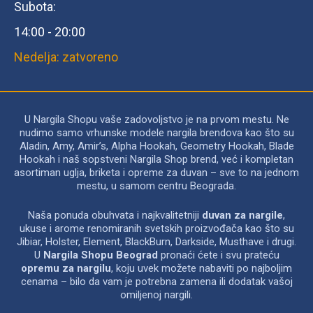
Subota:
14:00 - 20:00
Nedelja: zatvoreno
U Nargila Shopu vaše zadovoljstvo je na prvom mestu. Ne
nudimo samo vrhunske modele nargila brendova kao što su
Aladin, Amy, Amir’s, Alpha Hookah, Geometry Hookah, Blade
Hookah i naš sopstveni Nargila Shop brend, već i kompletan
asortiman uglja, briketa i opreme za duvan – sve to na jednom
mestu, u samom centru Beograda.
Naša ponuda obuhvata i najkvalitetniji
duvan za nargile
,
ukuse i arome renomiranih svetskih proizvođača kao što su
Jibiar, Holster, Element, BlackBurn, Darkside, Musthave i drugi.
U
Nargila Shopu Beograd
pronaći ćete i svu prateću
opremu za nargilu
, koju uvek možete nabaviti po najboljim
cenama – bilo da vam je potrebna zamena ili dodatak vašoj
omiljenoj nargili.