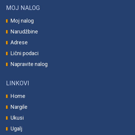
MOJ NALOG
Moj nalog
Narudžbine
Adrese
Lični podaci
Napravite nalog
LINKOVI
Home
Nargile
Ukusi
Ugalj