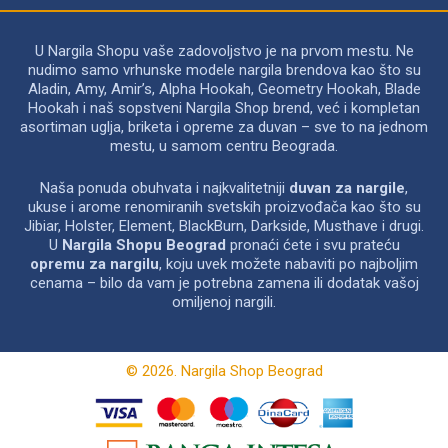
U Nargila Shopu vaše zadovoljstvo je na prvom mestu. Ne
nudimo samo vrhunske modele nargila brendova kao što su
Aladin, Amy, Amir’s, Alpha Hookah, Geometry Hookah, Blade
Hookah i naš sopstveni Nargila Shop brend, već i kompletan
asortiman uglja, briketa i opreme za duvan – sve to na jednom
mestu, u samom centru Beograda.
Naša ponuda obuhvata i najkvalitetniji
duvan za nargile
,
ukuse i arome renomiranih svetskih proizvođača kao što su
Jibiar, Holster, Element, BlackBurn, Darkside, Musthave i drugi.
U
Nargila Shopu Beograd
pronaći ćete i svu prateću
opremu za nargilu
, koju uvek možete nabaviti po najboljim
cenama – bilo da vam je potrebna zamena ili dodatak vašoj
omiljenoj nargili.
© 2026. Nargila Shop Beograd