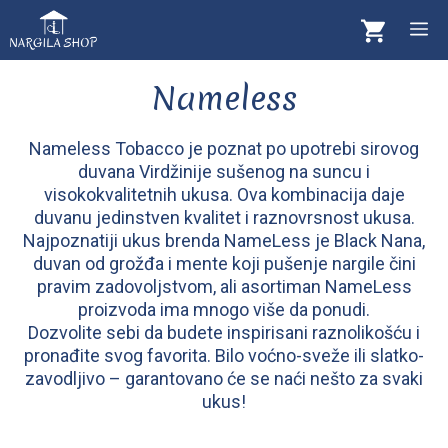
Skip
M
to
content
Nameless
Nameless Tobacco je poznat po upotrebi sirovog
duvana Virdžinije sušenog na suncu i
visokokvalitetnih ukusa. Ova kombinacija daje
duvanu jedinstven kvalitet i raznovrsnost ukusa.
Najpoznatiji ukus brenda NameLess je Black Nana,
duvan od grožđa i mente koji pušenje nargile čini
pravim zadovoljstvom, ali asortiman NameLess
proizvoda ima mnogo više da ponudi.
Dozvolite sebi da budete inspirisani raznolikošću i
pronađite svog favorita. Bilo voćno-sveže ili slatko-
zavodljivo – garantovano će se naći nešto za svaki
ukus!