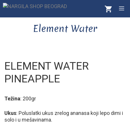
Skip
M
to
content
Element Water
ELEMENT WATER
PINEAPPLE
Težina
: 200gr
Ukus
: Poluslatki ukus zrelog ananasa koji lepo dimi i
solo i u mešavinama.