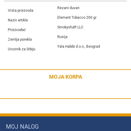
Rezani duvan
Vrsta proizvoda
Element Tobacco 200 gr
Naziv artikla
Smokyshaft LLC
Proizvođač
Rusija
Zemlja porekla
Yala Habibi d.o.o., Beograd
Uvoznik za Srbiju
MOJA KORPA
MOJ NALOG