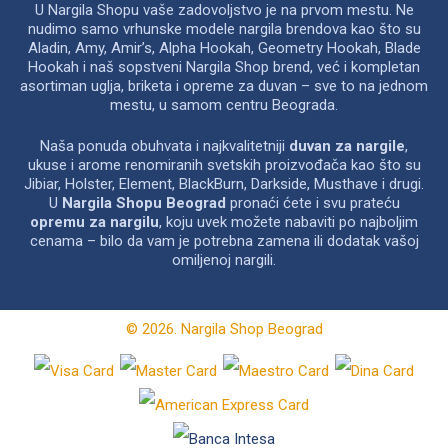
U Nargila Shopu vaše zadovoljstvo je na prvom mestu. Ne
nudimo samo vrhunske modele nargila brendova kao što su
Aladin, Amy, Amir’s, Alpha Hookah, Geometry Hookah, Blade
Hookah i naš sopstveni Nargila Shop brend, već i kompletan
asortiman uglja, briketa i opreme za duvan – sve to na jednom
mestu, u samom centru Beograda.
Naša ponuda obuhvata i najkvalitetniji
duvan za nargile
,
ukuse i arome renomiranih svetskih proizvođača kao što su
Jibiar, Holster, Element, BlackBurn, Darkside, Musthave i drugi.
U
Nargila Shopu Beograd
pronaći ćete i svu prateću
opremu za nargilu
, koju uvek možete nabaviti po najboljim
cenama – bilo da vam je potrebna zamena ili dodatak vašoj
omiljenoj nargili.
© 2026. Nargila Shop Beograd