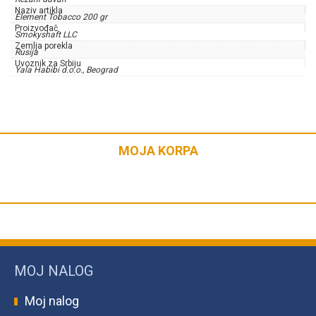
Naziv artikla
Element Tobacco 200 gr
Proizvođač
Smokyshaft LLC
Zemlja porekla
Rusija
Uvoznik za Srbiju
Yala Habibi d.o.o., Beograd
MOJA KORPA
MOJ NALOG
Moj nalog