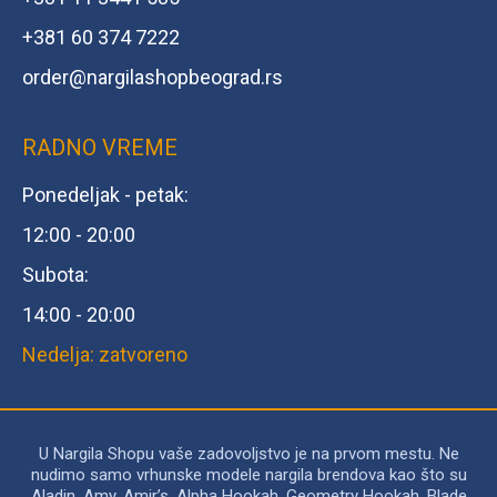
+381 60 374 7222
order@
nargilashopbeograd.rs
RADNO VREME
Ponedeljak - petak:
12:00 - 20:00
Subota:
14:00 - 20:00
Nedelja: zatvoreno
U Nargila Shopu vaše zadovoljstvo je na prvom mestu. Ne
nudimo samo vrhunske modele nargila brendova kao što su
Aladin, Amy, Amir’s, Alpha Hookah, Geometry Hookah, Blade