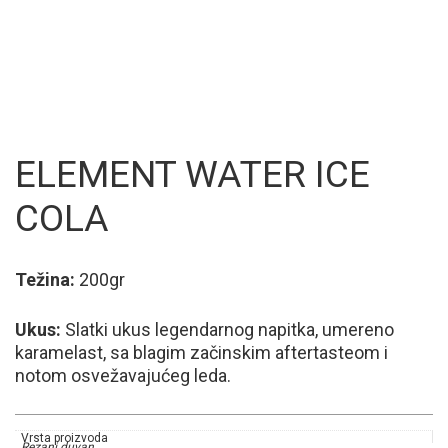
ELEMENT WATER ICE
COLA
Težina:
200gr
Ukus:
Slatki ukus legendarnog napitka, umereno
karamelast, sa blagim začinskim aftertasteom i
notom osvežavajućeg leda.
Vrsta proizvoda
Rezani duvan