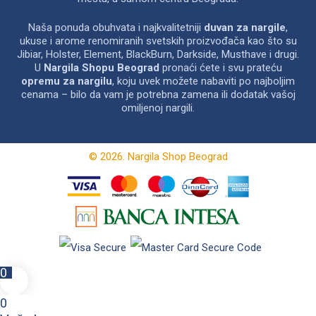
Naša ponuda obuhvata i najkvalitetniji
duvan za nargile
,
ukuse i arome renomiranih svetskih proizvođača kao što su
Jibiar, Holster, Element, BlackBurn, Darkside, Musthave i drugi.
U
Nargila Shopu Beograd
pronaći ćete i svu prateću
opremu za nargilu
, koju uvek možete nabaviti po najboljim
cenama – bilo da vam je potrebna zamena ili dodatak vašoj
omiljenoj nargili.
© 2026. Nargila Shop Beograd
0
0