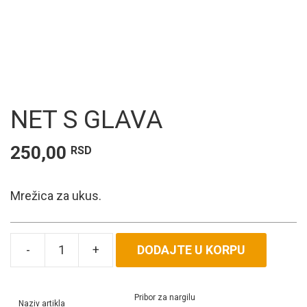
NET S GLAVA
250,00
RSD
Mrežica za ukus.
DODAJTE U KORPU
Net
S
Glava
Pribor za nargilu
količina
Naziv artikla