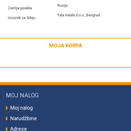
Rusija
Zemlja porekla
Yala Habibi d.o.o., Beograd
Uvoznik za Srbiju
MOJA KORPA
MOJ NALOG
Moj nalog
Narudžbine
Adrese