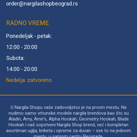
order@
nargilashopbeograd.rs
RADNO VREME
Ponedeljak - petak:
12:00 - 20:00
Subota:
14:00 - 20:00
Nedelja: zatvoreno
U Nargila Shopu vaše zadovoljstvo je na prvom mestu. Ne
nudimo samo vrhunske modele nargila brendova kao što su
Aladin, Amy, Amir’s, Alpha Hookah, Geometry Hookah, Blade
Hookah i naš sopstveni Nargila Shop brend, već i kompletan
asortiman uglja, briketa i opreme za duvan – sve to na jednom
mestu, u samom centru Beograda.