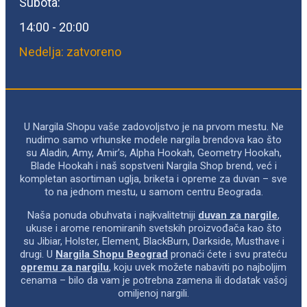
Subota:
14:00 - 20:00
Nedelja: zatvoreno
U Nargila Shopu vaše zadovoljstvo je na prvom mestu. Ne
nudimo samo vrhunske modele nargila brendova kao što
su Aladin, Amy, Amir’s, Alpha Hookah, Geometry Hookah,
Blade Hookah i naš sopstveni Nargila Shop brend, već i
kompletan asortiman uglja, briketa i opreme za duvan – sve
to na jednom mestu, u samom centru Beograda.
Naša ponuda obuhvata i najkvalitetniji
duvan za nargile
,
ukuse i arome renomiranih svetskih proizvođača kao što
su Jibiar, Holster, Element, BlackBurn, Darkside, Musthave i
drugi. U
Nargila Shopu Beograd
pronaći ćete i svu prateću
opremu za nargilu
, koju uvek možete nabaviti po najboljim
cenama – bilo da vam je potrebna zamena ili dodatak vašoj
omiljenoj nargili.