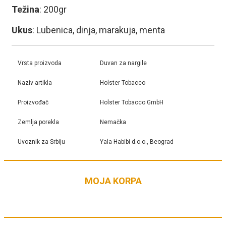
Težina
: 200gr
Ukus
: Lubenica, dinja, marakuja, menta
Vrsta proizvoda
Duvan za nargile
Naziv artikla
Holster Tobacco
Proizvođač
Holster Tobacco GmbH
Zemlja porekla
Nemačka
Uvoznik za Srbiju
Yala Habibi d.o.o., Beograd
MOJA KORPA