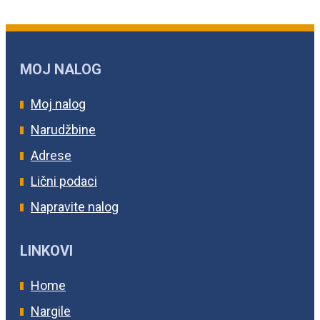
MOJ NALOG
Moj nalog
Narudžbine
Adrese
Lični podaci
Napravite nalog
LINKOVI
Home
Nargile