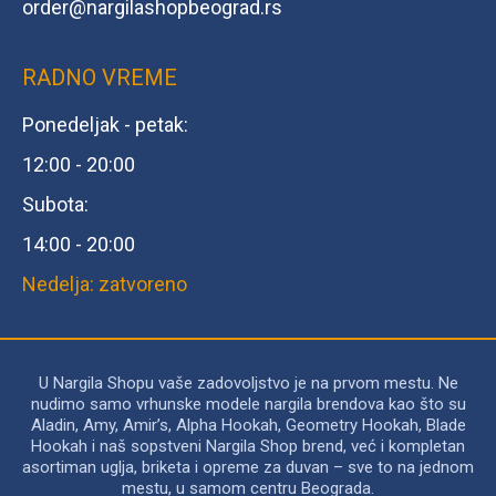
order@
nargilashopbeograd.rs
RADNO VREME
Ponedeljak - petak:
12:00 - 20:00
Subota:
14:00 - 20:00
Nedelja: zatvoreno
U Nargila Shopu vaše zadovoljstvo je na prvom mestu. Ne
nudimo samo vrhunske modele nargila brendova kao što su
Aladin, Amy, Amir’s, Alpha Hookah, Geometry Hookah, Blade
Hookah i naš sopstveni Nargila Shop brend, već i kompletan
asortiman uglja, briketa i opreme za duvan – sve to na jednom
mestu, u samom centru Beograda.