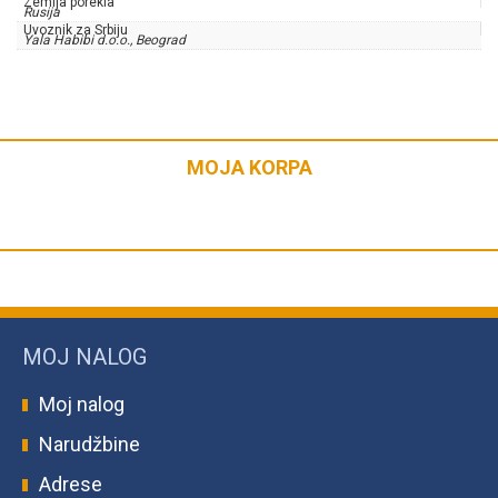
Zemlja porekla
Candy
Rusija
Uvoznik za Srbiju
količina
Yala Habibi d.o.o., Beograd
MOJA KORPA
MOJ NALOG
Moj nalog
Narudžbine
Adrese