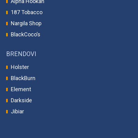
Alpha Hookah
187 Tobacco
Nargila Shop
BlackCoco’s
BRENDOVI
Holster
BlackBurn
Element
Darkside
Jibiar