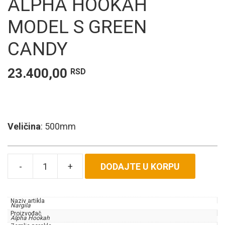
ALPHA HOOKAH
MODEL S GREEN
CANDY
23.400,00
RSD
Veličina
: 500mm
DODAJTE U KORPU
Alpha
Hookah
Model
Naziv artikla
S
Nargila
Proizvođač
Green
Alpha Hookah