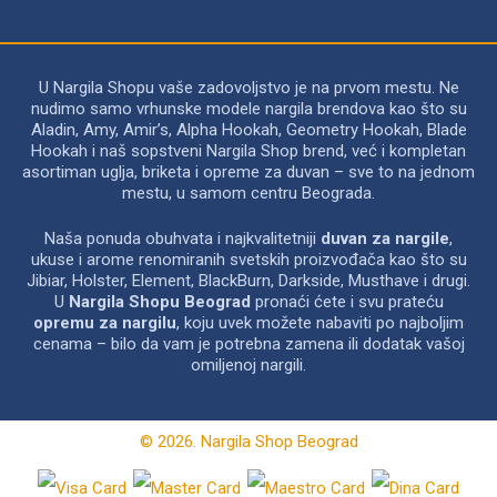
U Nargila Shopu vaše zadovoljstvo je na prvom mestu. Ne
nudimo samo vrhunske modele nargila brendova kao što su
Aladin, Amy, Amir’s, Alpha Hookah, Geometry Hookah, Blade
Hookah i naš sopstveni Nargila Shop brend, već i kompletan
asortiman uglja, briketa i opreme za duvan – sve to na jednom
mestu, u samom centru Beograda.
Naša ponuda obuhvata i najkvalitetniji
duvan za nargile
,
ukuse i arome renomiranih svetskih proizvođača kao što su
Jibiar, Holster, Element, BlackBurn, Darkside, Musthave i drugi.
U
Nargila Shopu Beograd
pronaći ćete i svu prateću
opremu za nargilu
, koju uvek možete nabaviti po najboljim
cenama – bilo da vam je potrebna zamena ili dodatak vašoj
omiljenoj nargili.
© 2026. Nargila Shop Beograd