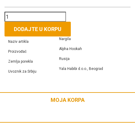
ALPHA
HOOKAH
X
DODAJTE U KORPU
BLACK
Nargila
MT
Naziv artikla
količina
Alpha Hookah
Proizvođač
Rusija
Zemlja porekla
Yala Habibi d.o.o., Beograd
Uvoznik za Srbiju
MOJA KORPA