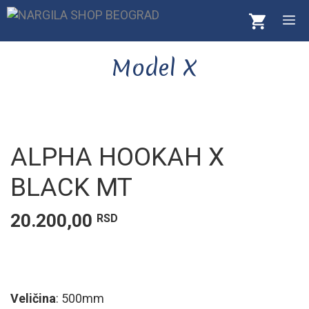
Skip
M
to
content
Model X
ALPHA HOOKAH X
BLACK MT
20.200,00
RSD
Veličina
: 500mm