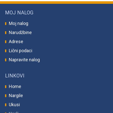
MOJ NALOG
Moj nalog
Narudžbine
Adrese
Lični podaci
Napravite nalog
LINKOVI
Home
Nargile
Ukusi