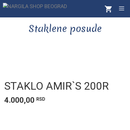
Skip
M
to
content
Staklene posude
STAKLO AMIR`S 200R
4.000,00
RSD