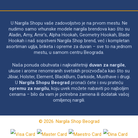
U Nargila Shopu vaše zadovoljstvo je na prvom mestu. Ne
nudimo samo vrhunske modele nargila brendova kao što su
Aladin, Amy, Amir’s, Alpha Hookah, Geometry Hookah, Blade
Hookah i naš sopstveni Nargila Shop brend, već i kompletan
asortiman uglja, briketa i opreme za duvan – sve to na jednom
mestu, u samom centru Beograda.
Naša ponuda obuhvata i najkvalitetniji
duvan za nargile
,
ukuse i arome renomiranih svetskih proizvođača kao što su
Jibiar, Holster, Element, BlackBurn, Darkside, Musthave i drugi.
U
Nargila Shopu Beograd
pronaći ćete i svu prateću
opremu za nargilu
, koju uvek možete nabaviti po najboljim
cenama – bilo da vam je potrebna zamena ili dodatak vašoj
omiljenoj nargili.
© 2026. Nargila Shop Beograd