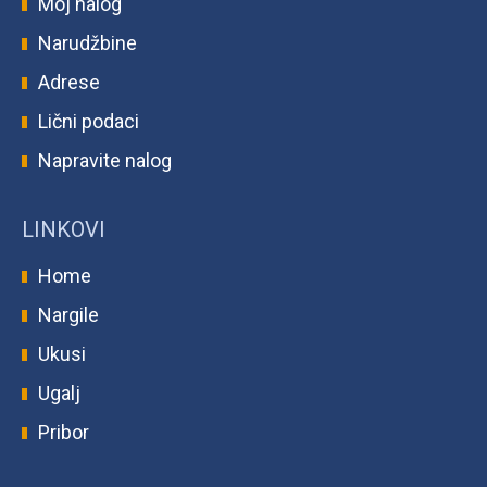
Moj nalog
Narudžbine
Adrese
Lični podaci
Napravite nalog
LINKOVI
Home
Nargile
Ukusi
Ugalj
Pribor