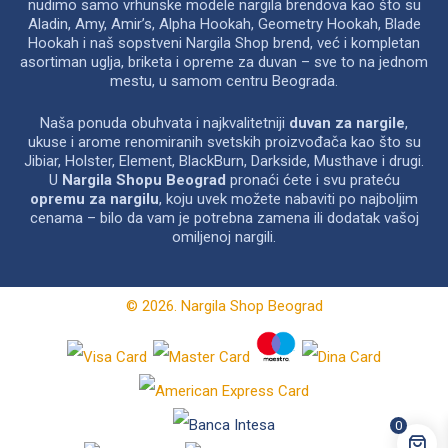
nudimo samo vrhunske modele nargila brendova kao što su
Aladin, Amy, Amir’s, Alpha Hookah, Geometry Hookah, Blade
Hookah i naš sopstveni Nargila Shop brend, već i kompletan
asortiman uglja, briketa i opreme za duvan – sve to na jednom
mestu, u samom centru Beograda.
Naša ponuda obuhvata i najkvalitetniji
duvan za nargile
,
ukuse i arome renomiranih svetskih proizvođača kao što su
Jibiar, Holster, Element, BlackBurn, Darkside, Musthave i drugi.
U
Nargila Shopu Beograd
pronaći ćete i svu prateću
opremu za nargilu
, koju uvek možete nabaviti po najboljim
cenama – bilo da vam je potrebna zamena ili dodatak vašoj
omiljenoj nargili.
© 2026. Nargila Shop Beograd
0