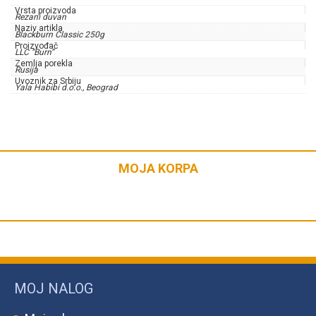
Vrsta proizvoda
Rezani duvan
Naziv artikla
Blackburn Classic 250g
Proizvođač
LLC “Burn”
Zemlja porekla
Rusija
Uvoznik za Srbiju
Yala Habibi d.o.o., Beograd
MOJA KORPA
MOJ NALOG