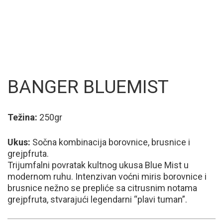
BANGER BLUEMIST
Težina:
250gr
Ukus:
Sočna kombinacija borovnice, brusnice i
grejpfruta.
Trijumfalni povratak kultnog ukusa Blue Mist u
modernom ruhu. Intenzivan voćni miris borovnice i
brusnice nežno se prepliće sa citrusnim notama
grejpfruta, stvarajući legendarni “plavi tuman”.