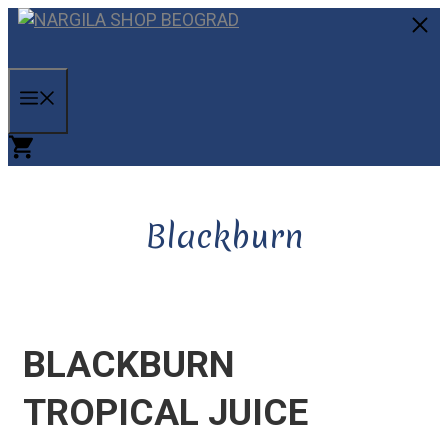
Skip
to
C
content
MENU
Blackburn
BLACKBURN
TROPICAL JUICE