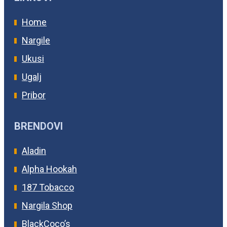
Home
Nargile
Ukusi
Ugalj
Pribor
BRENDOVI
Aladin
Alpha Hookah
187 Tobacco
Nargila Shop
BlackCoco’s