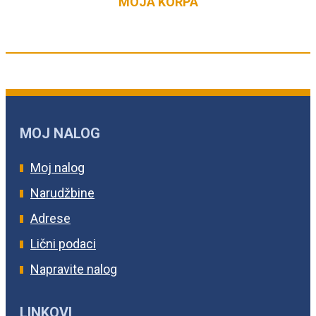
MOJA KORPA
MOJ NALOG
Moj nalog
Narudžbine
Adrese
Lični podaci
Napravite nalog
LINKOVI