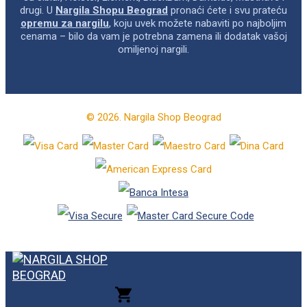
drugi. U
Nargila Shopu Beograd
pronaći ćete i svu prateću
opremu za nargilu
, koju uvek možete nabaviti po najboljim
cenama – bilo da vam je potrebna zamena ili dodatak vašoj
omiljenoj nargili.
© 2026. Nargila Shop Beograd