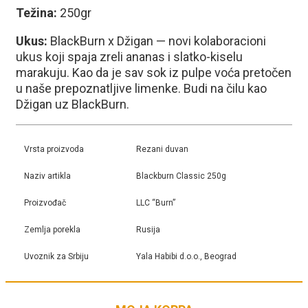
Težina:
250gr
Ukus:
BlackBurn x Džigan — novi kolaboracioni
ukus koji spaja zreli ananas i slatko-kiselu
marakuju. Kao da je sav sok iz pulpe voća pretočen
u naše prepoznatljive limenke. Budi na čilu kao
Džigan uz BlackBurn.
Vrsta proizvoda
Rezani duvan
Naziv artikla
Blackburn Classic 250g
Proizvođač
LLC “Burn”
Zemlja porekla
Rusija
Uvoznik za Srbiju
Yala Habibi d.o.o., Beograd