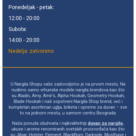
Ponedeljak - petak:
12:00 - 20:00
Subota:
14:00 - 20:00
Nedelja: zatvoreno
U Nargila Shopu vaše zadovoljstvo je na prvom mestu. Ne
nudimo samo vrhunske modele nargila brendova kao što
su Aladin, Amy, Amir’s, Alpha Hookah, Geometry Hookah,
Blade Hookah i naš sopstveni Nargila Shop brend, već i
kompletan asortiman uglja, briketa i opreme za duvan – sve
to na jednom mestu, u samom centru Beograda.
Naša ponuda obuhvata i najkvalitetniji
duvan za nargile
,
ukuse i arome renomiranih svetskih proizvođača kao što
su Jibiar, Holster, Element, BlackBurn, Darkside, Musthave i