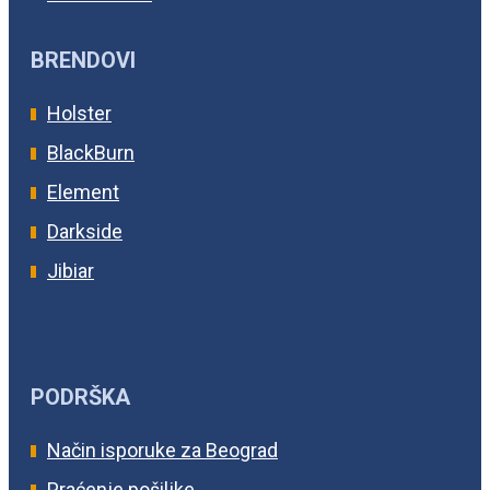
BRENDOVI
Holster
BlackBurn
Element
Darkside
Jibiar
PODRŠKA
Način isporuke za Beograd
Praćenje pošiljke