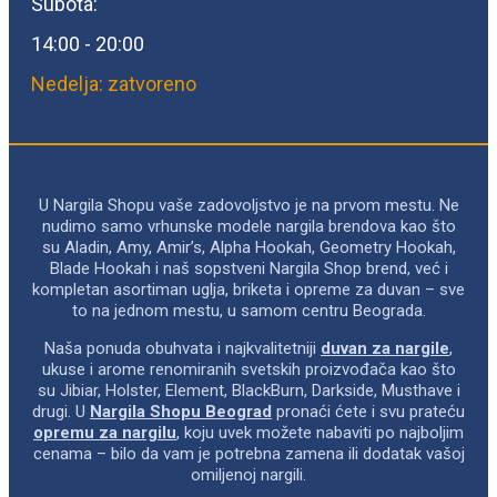
Subota:
14:00 - 20:00
Nedelja: zatvoreno
U Nargila Shopu vaše zadovoljstvo je na prvom mestu. Ne
nudimo samo vrhunske modele nargila brendova kao što
su Aladin, Amy, Amir’s, Alpha Hookah, Geometry Hookah,
Blade Hookah i naš sopstveni Nargila Shop brend, već i
kompletan asortiman uglja, briketa i opreme za duvan – sve
to na jednom mestu, u samom centru Beograda.
Naša ponuda obuhvata i najkvalitetniji
duvan za nargile
,
ukuse i arome renomiranih svetskih proizvođača kao što
su Jibiar, Holster, Element, BlackBurn, Darkside, Musthave i
drugi. U
Nargila Shopu Beograd
pronaći ćete i svu prateću
opremu za nargilu
, koju uvek možete nabaviti po najboljim
cenama – bilo da vam je potrebna zamena ili dodatak vašoj
omiljenoj nargili.