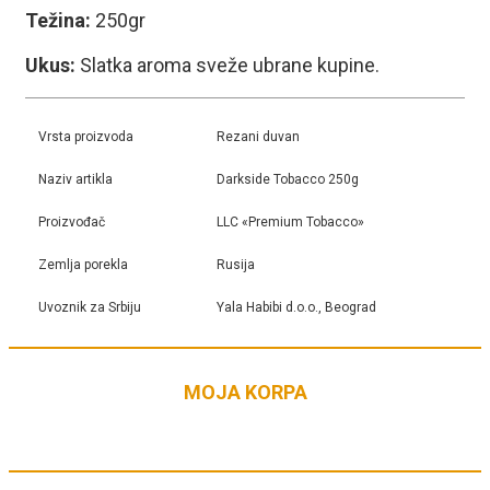
Težina:
250gr
Ukus:
Slatka aroma sveže ubrane kupine.
Vrsta proizvoda
Rezani duvan
Naziv artikla
Darkside Tobacco 250g
Proizvođač
LLC «Premium Tobacco»
Zemlja porekla
Rusija
Uvoznik za Srbiju
Yala Habibi d.o.o., Beograd
MOJA KORPA