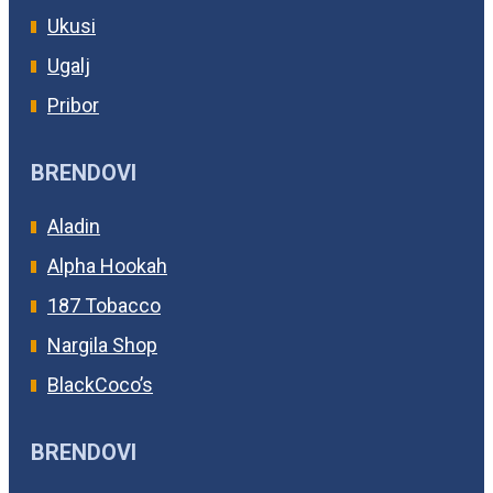
Ukusi
Ugalj
Pribor
BRENDOVI
Aladin
Alpha Hookah
187 Tobacco
Nargila Shop
BlackCoco’s
BRENDOVI