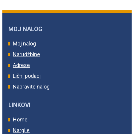
MOJ NALOG
Moj nalog
Narudžbine
Adrese
Lični podaci
Napravite nalog
LINKOVI
Home
Nargile