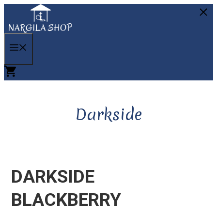
Skip
to
C
content
MENU
Darkside
DARKSIDE
BLACKBERRY