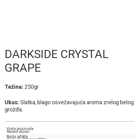
DARKSIDE CRYSTAL
GRAPE
Težina:
250gr
Ukus:
Slatka, blago osvežavajuća aroma zrelog belog
grožđa.
Vrsta proizvoda
Rezani duvan
Naziv artikla