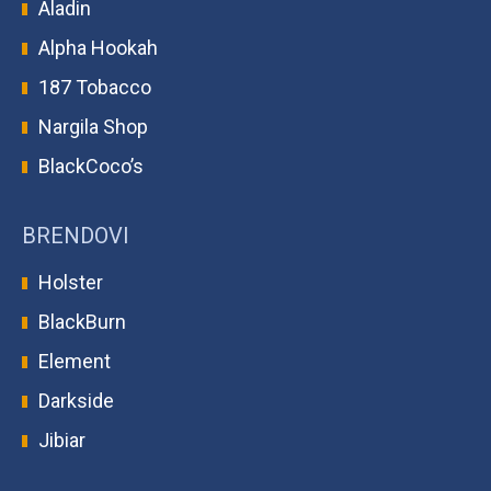
Aladin
Alpha Hookah
187 Tobacco
Nargila Shop
BlackCoco’s
BRENDOVI
Holster
BlackBurn
Element
Darkside
Jibiar