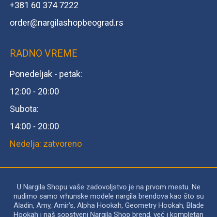
+381 60 374 7222
order@
nargilashopbeograd.rs
RADNO VREME
Ponedeljak - petak:
12:00 - 20:00
Subota:
14:00 - 20:00
Nedelja: zatvoreno
U Nargila Shopu vaše zadovoljstvo je na prvom mestu. Ne
nudimo samo vrhunske modele nargila brendova kao što su
Aladin, Amy, Amir’s, Alpha Hookah, Geometry Hookah, Blade
Hookah i naš sopstveni Nargila Shop brend, već i kompletan