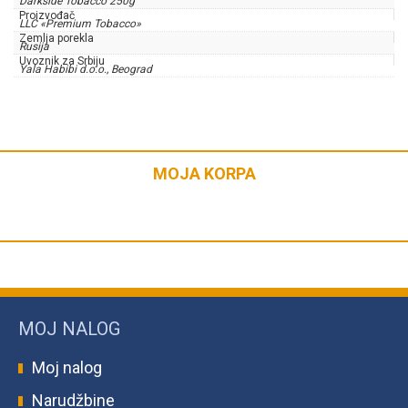
Darkside Tobacco 250g
Proizvođač
LLC «Premium Tobacco»
Zemlja porekla
Rusija
Uvoznik za Srbiju
Yala Habibi d.o.o., Beograd
MOJA KORPA
MOJ NALOG
Moj nalog
Narudžbine