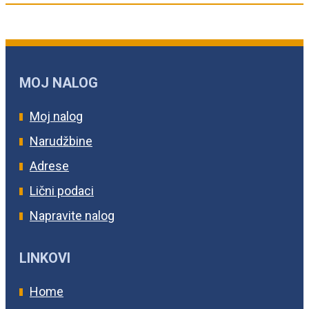
MOJ NALOG
Moj nalog
Narudžbine
Adrese
Lični podaci
Napravite nalog
LINKOVI
Home