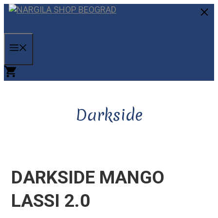
Skip
to
C
content
MENU
Darkside
DARKSIDE MANGO
LASSI 2.0