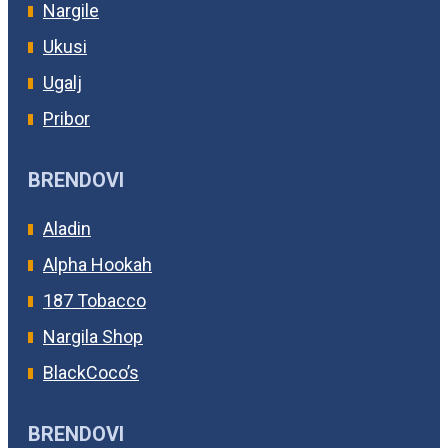
Nargile
Ukusi
Ugalj
Pribor
BRENDOVI
Aladin
Alpha Hookah
187 Tobacco
Nargila Shop
BlackCoco’s
BRENDOVI