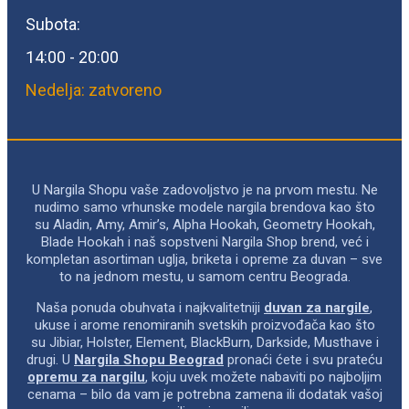
Subota:
14:00 - 20:00
Nedelja: zatvoreno
U Nargila Shopu vaše zadovoljstvo je na prvom mestu. Ne
nudimo samo vrhunske modele nargila brendova kao što
su Aladin, Amy, Amir’s, Alpha Hookah, Geometry Hookah,
Blade Hookah i naš sopstveni Nargila Shop brend, već i
kompletan asortiman uglja, briketa i opreme za duvan – sve
to na jednom mestu, u samom centru Beograda.
Naša ponuda obuhvata i najkvalitetniji
duvan za nargile
,
ukuse i arome renomiranih svetskih proizvođača kao što
su Jibiar, Holster, Element, BlackBurn, Darkside, Musthave i
drugi. U
Nargila Shopu Beograd
pronaći ćete i svu prateću
opremu za nargilu
, koju uvek možete nabaviti po najboljim
cenama – bilo da vam je potrebna zamena ili dodatak vašoj