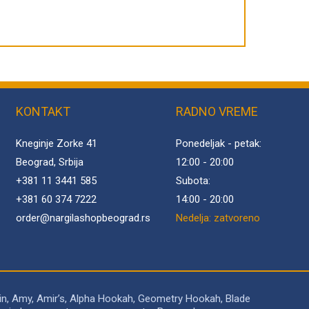
KONTAKT
RADNO VREME
Kneginje Zorke 41
Ponedeljak - petak:
Beograd, Srbija
12:00 - 20:00
+381 11 3441 585
Subota:
+381 60 374 7222
14:00 - 20:00
order@
nargilashopbeograd.rs
Nedelja: zatvoreno
in, Amy, Amir’s, Alpha Hookah, Geometry Hookah, Blade