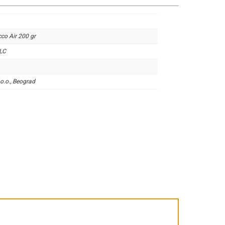
co Air 200 gr
LC
.o.o., Beograd