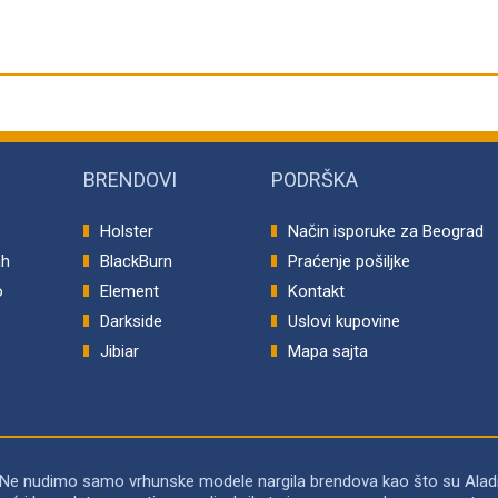
BRENDOVI
PODRŠKA
Holster
Način isporuke za Beograd
ah
BlackBurn
Praćenje pošiljke
o
Element
Kontakt
p
Darkside
Uslovi kupovine
Jibiar
Mapa sajta
 Ne nudimo samo vrhunske modele nargila brendova kao što su Alad