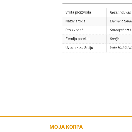
Vrsta proizvoda
Rezani duvan
Naziv artikla
Element tobac
Proizvođač
Smokyshaft L
Zemlja porekla
Rusija
Uvoznik za Srbiju
Yala Habibi d
MOJA KORPA