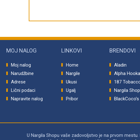
MOJ NALOG
LINKOVI
BRENDOVI
Moj nalog
Home
Aladin
Narudžbine
Nargile
Alpha Hook
Adrese
Ukusi
187 Tobacc
Lični podaci
Ugalj
Nargila Sho
Napravite nalog
Pribor
BlackCoco’s
U Nargila Shopu vaše zadovoljstvo je na prvom mestu.