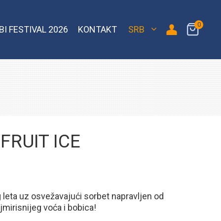
0
BI FESTIVAL 2026
KONTAKT
SRB
 Bomber
Sebero Classic
Hoob
Blackburn
Misha
Sebero Black
Banger
Jent
Overdose
FRUIT ICE
 leta uz osvežavajući sorbet napravljen od
jmirisnijeg voća i bobica!