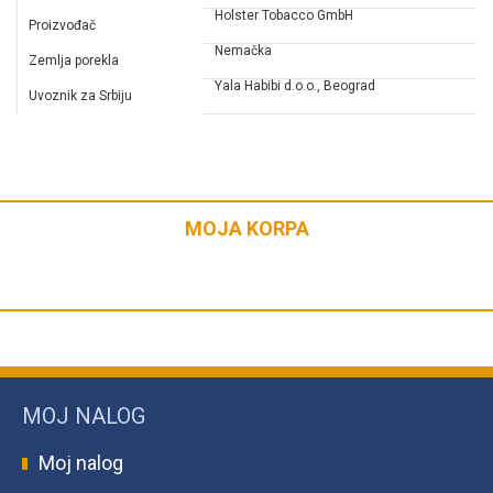
Holster Tobacco GmbH
Proizvođač
Nemačka
Zemlja porekla
Yala Habibi d.o.o., Beograd
Uvoznik za Srbiju
MOJA KORPA
MOJ NALOG
Moj nalog