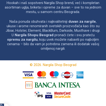
Hookah i naš sopstveni Nargila Shop brend, već i kompletan
asortiman uglja, briketa i opreme za duvan – sve to na jednom
mestu, u samom centru Beograda.
Naša ponuda obuhvata i najkvalitetniji
duvan za nargile
,
ukuse i arome renomiranih svetskih proizvođača kao što su
Jibiar, Holster, Element, BlackBurn, Darkside, Musthave i drugi.
U
Nargila Shopu Beograd
pronaći ćete i svu prateću
opremu za nargilu
, koju uvek možete nabaviti po najboljim
cenama – bilo da vam je potrebna zamena ili dodatak vašoj
omiljenoj nargili.
© 2026. Nargila Shop Beograd
0