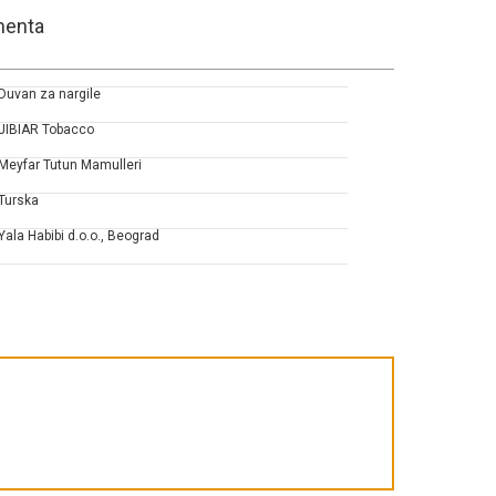
 menta
Duvan za nargile
JIBIAR Tobacco
Meyfar Tutun Mamulleri
Turska
Yala Habibi d.o.o., Beograd