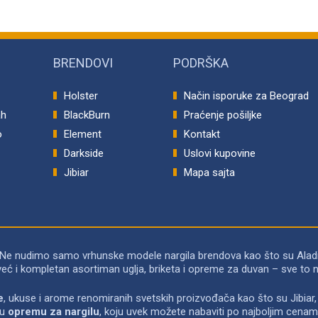
BRENDOVI
PODRŠKA
Holster
Način isporuke za Beograd
ah
BlackBurn
Praćenje pošiljke
o
Element
Kontakt
p
Darkside
Uslovi kupovine
Jibiar
Mapa sajta
 Ne nudimo samo vrhunske modele nargila brendova kao što su Alad
već i kompletan asortiman uglja, briketa i opreme za duvan – sve 
e
, ukuse i arome renomiranih svetskih proizvođača kao što su Jibiar, 
ću
opremu za nargilu
, koju uvek možete nabaviti po najboljim cenam