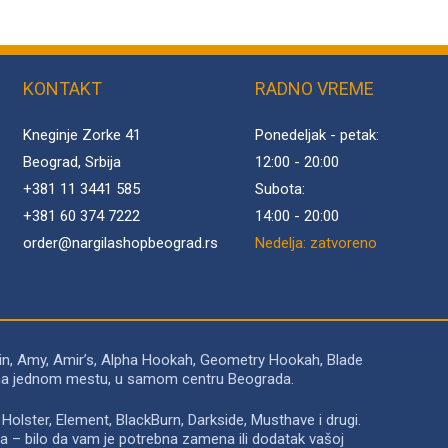
KONTAKT
RADNO VREME
Kneginje Zorke 41
Ponedeljak - petak:
Beograd, Srbija
12:00 - 20:00
+381 11 3441 585
Subota:
+381 60 374 7222
14:00 - 20:00
order@
nargilashopbeograd.rs
Nedelja: zatvoreno
in, Amy, Amir’s, Alpha Hookah, Geometry Hookah, Blade
to na jednom mestu, u samom centru Beograda.
Holster, Element, BlackBurn, Darkside, Musthave i drugi.
a – bilo da vam je potrebna zamena ili dodatak vašoj