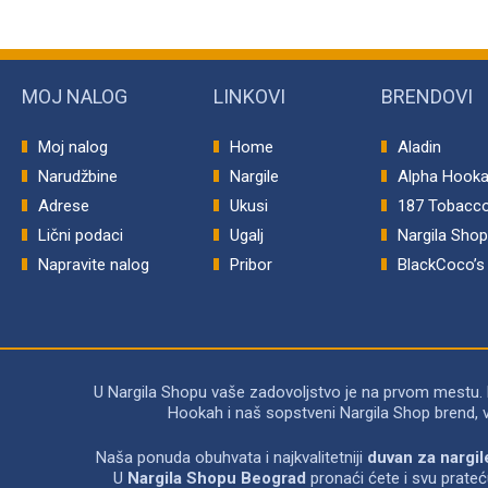
MOJ NALOG
LINKOVI
BRENDOVI
Moj nalog
Home
Aladin
Narudžbine
Nargile
Alpha Hook
Adrese
Ukusi
187 Tobacc
Lični podaci
Ugalj
Nargila Sho
Napravite nalog
Pribor
BlackCoco’s
U Nargila Shopu vaše zadovoljstvo je na prvom mestu.
Hookah i naš sopstveni Nargila Shop brend, 
Naša ponuda obuhvata i najkvalitetniji
duvan za nargil
U
Nargila Shopu Beograd
pronaći ćete i svu prate