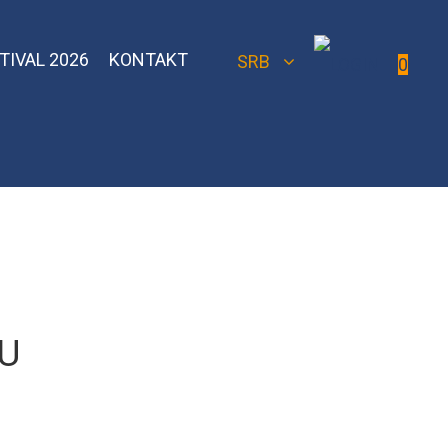
TIVAL 2026
KONTAKT
SRB
0
 Bomber
Sebero Classic
Hoob
Blackburn
Misha
Sebero Black
Banger
Jent
Overdose
VU