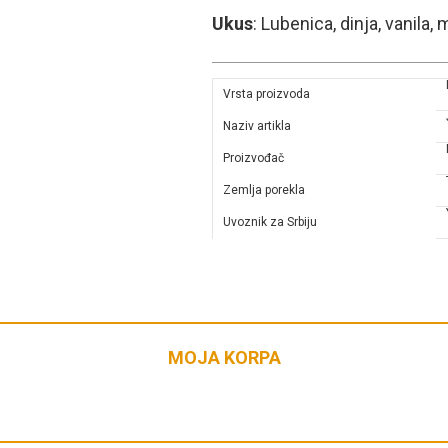
Ukus
: Lubenica, dinja, vanila,
Vrsta proizvoda
Naziv artikla
Proizvođač
Zemlja porekla
Uvoznik za Srbiju
MOJA KORPA