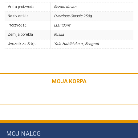
Vrsta proizvoda
Rezani duvan
Naziv artikla
Overdose Classic 250g
Proizvođač
LLC “Burn”
Zemlja porekla
Rusija
Uvoznik za Srbiju
Yala Habibi d.o.o., Beograd
MOJA KORPA
MOJ NALOG