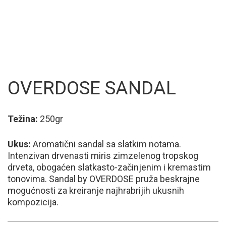
OVERDOSE SANDAL
Težina:
250gr
Ukus:
Aromatični sandal sa slatkim notama.
Intenzivan drvenasti miris zimzelenog tropskog
drveta, obogaćen slatkasto-začinjenim i kremastim
tonovima. Sandal by OVERDOSE pruža beskrajne
mogućnosti za kreiranje najhrabrijih ukusnih
kompozicija.