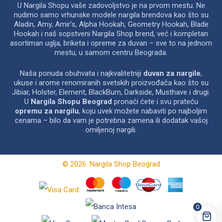
U Nargila Shopu vaše zadovoljstvo je na prvom mestu. Ne
nudimo samo vrhunske modele nargila brendova kao što su
Aladin, Amy, Amir’s, Alpha Hookah, Geometry Hookah, Blade
Hookah i naš sopstveni Nargila Shop brend, već i kompletan
asortiman uglja, briketa i opreme za duvan – sve to na jednom
mestu, u samom centru Beograda.
Naša ponuda obuhvata i najkvalitetniji
duvan za nargile
,
ukuse i arome renomiranih svetskih proizvođača kao što su
Jibiar, Holster, Element, BlackBurn, Darkside, Musthave i drugi.
U
Nargila Shopu Beograd
pronaći ćete i svu prateću
opremu za nargilu
, koju uvek možete nabaviti po najboljim
cenama – bilo da vam je potrebna zamena ili dodatak vašoj
omiljenoj nargili.
© 2026. Nargila Shop Beograd
0