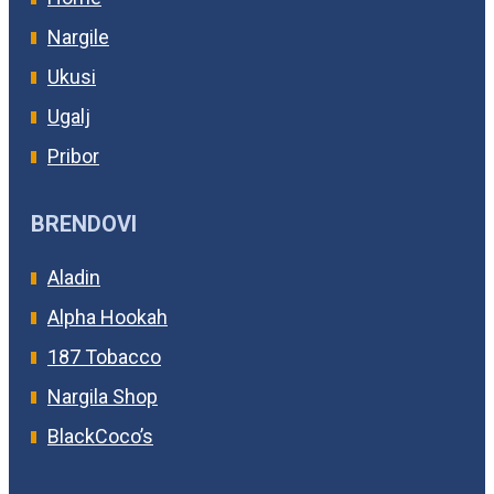
Nargile
Ukusi
Ugalj
Pribor
BRENDOVI
Aladin
Alpha Hookah
187 Tobacco
Nargila Shop
BlackCoco’s