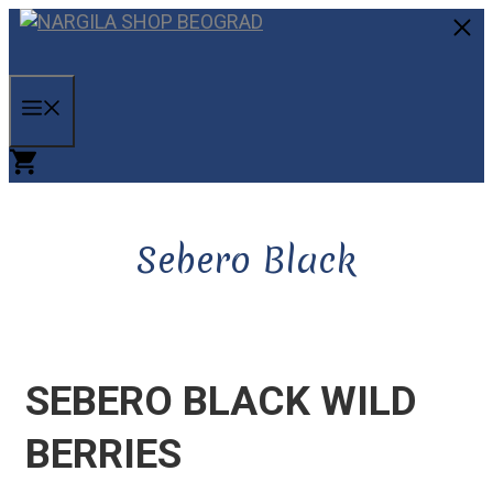
Skip
to
C
content
MENU
Sebero Black
SEBERO BLACK WILD
BERRIES