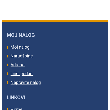
MOJ NALOG
Moj nalog
Narudžbine
Adrese
Lični podaci
Napravite nalog
LINKOVI
Home