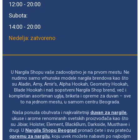
12:00 - 20:00
Subota:
14:00 - 20:00
Nedelja: zatvoreno
U Nargila Shopu vaše zadovoljstvo je na prvom mestu. Ne
nudimo samo vrhunske modele nargila brendova kao što
su Aladin, Amy, Amir’s, Alpha Hookah, Geometry Hookah,
Blade Hookah i naš sopstveni Nargila Shop brend, već i
kompletan asortiman uglja, briketa i opreme za duvan – sve
to na jednom mestu, u samom centru Beograda.
Naša ponuda obuhvata i najkvalitetniji
duvan za nargile
,
ukuse i arome renomiranih svetskih proizvođača kao što
su Jibiar, Holster, Element, BlackBurn, Darkside, Musthave i
drugi. U
Nargila Shopu Beograd
pronaći ćete i svu prateću
opremu za nargilu
, koju uvek možete nabaviti po najboljim