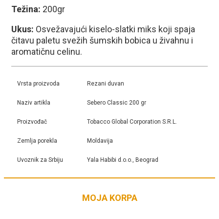
Težina:
200gr
Ukus:
Osvežavajući kiselo-slatki miks koji spaja
čitavu paletu svežih šumskih bobica u živahnu i
aromatičnu celinu.
Vrsta proizvoda
Rezani duvan
Naziv artikla
Sebero Classic 200 gr
Proizvođač
Tobacco Global Corporation S.R.L.
Zemlja porekla
Moldavija
Uvoznik za Srbiju
Yala Habibi d.o.o., Beograd
MOJA KORPA