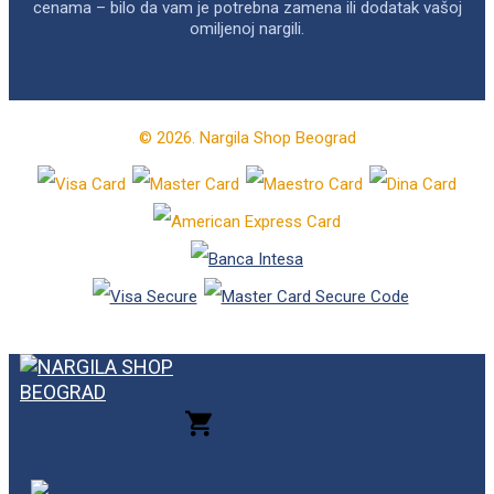
cenama – bilo da vam je potrebna zamena ili dodatak vašoj
omiljenoj nargili.
© 2026. Nargila Shop Beograd