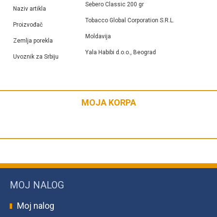
Sebero Classic 200 gr
Naziv artikla
Tobacco Global Corporation S.R.L.
Proizvođač
Moldavija
Zemlja porekla
Yala Habibi d.o.o., Beograd
Uvoznik za Srbiju
MOJA KORPA
MOJ NALOG
Moj nalog