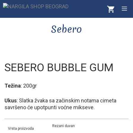
Skip
M
to
content
Sebero
SEBERO BUBBLE GUM
Težina
: 200gr
Ukus
: Slatka žvaka sa začinskim notama cimeta
savršeno će upotpunti voćne mikseve.
Rezani duvan
Vrsta proizvoda