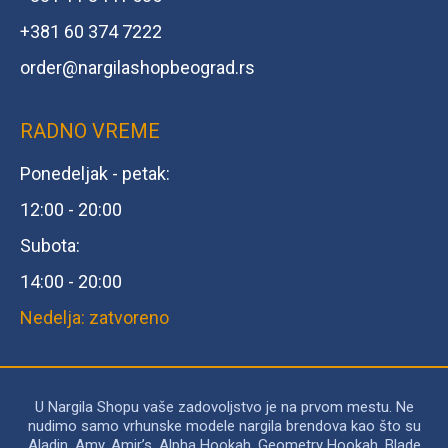
+381 60 374 7222
order@
nargilashopbeograd.rs
RADNO VREME
Ponedeljak - petak:
12:00 - 20:00
Subota:
14:00 - 20:00
Nedelja: zatvoreno
U Nargila Shopu vaše zadovoljstvo je na prvom mestu. Ne
nudimo samo vrhunske modele nargila brendova kao što su
Aladin, Amy, Amir’s, Alpha Hookah, Geometry Hookah, Blade