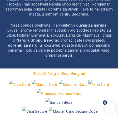
Hookah i naš sopstveni Nargila Shop brend, već i kompletan
asortiman uglja, briketa i opreme za duvan – sve to na jednom
mestu, u samom centru Beograda.
Naša ponuda obuhvata i najkvalitetniji
duvan za nargile
,
ukuse i arome renomiranih svetskih proizvođača kao što su
Jibiar, Holster, Element, BlackBurn, Darkside, Musthave i drugi.
U
Nargila Shopu Beograd
pronaći ćete i svu prateću
opremu za nargilu
, koju uvek možete nabaviti po najboljim
cenama – bilo da vam je potrebna zamena ili dodatak vašoj
omiljenoj nargili.
© 2026. Nargila Shop Beograd
0