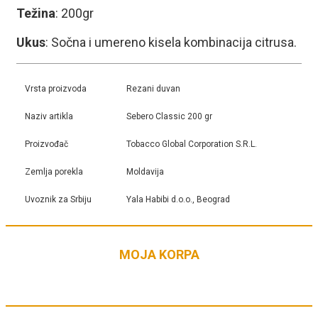
Težina
: 200gr
Ukus
: Sočna i umereno kisela kombinacija citrusa.
Vrsta proizvoda
Rezani duvan
Naziv artikla
Sebero Classic 200 gr
Proizvođač
Tobacco Global Corporation S.R.L.
Zemlja porekla
Moldavija
Uvoznik za Srbiju
Yala Habibi d.o.o., Beograd
MOJA KORPA