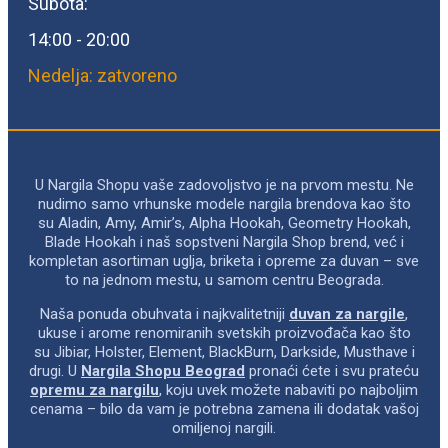
Subota:
14:00 - 20:00
Nedelja: zatvoreno
U Nargila Shopu vaše zadovoljstvo je na prvom mestu. Ne
nudimo samo vrhunske modele nargila brendova kao što
su Aladin, Amy, Amir’s, Alpha Hookah, Geometry Hookah,
Blade Hookah i naš sopstveni Nargila Shop brend, već i
kompletan asortiman uglja, briketa i opreme za duvan – sve
to na jednom mestu, u samom centru Beograda.
Naša ponuda obuhvata i najkvalitetniji
duvan za nargile
,
ukuse i arome renomiranih svetskih proizvođača kao što
su Jibiar, Holster, Element, BlackBurn, Darkside, Musthave i
drugi. U
Nargila Shopu Beograd
pronaći ćete i svu prateću
opremu za nargilu
, koju uvek možete nabaviti po najboljim
cenama – bilo da vam je potrebna zamena ili dodatak vašoj
omiljenoj nargili.