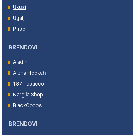
Ukusi
Ugalj
Pribor
BRENDOVI
Aladin
Alpha Hookah
187 Tobacco
Nargila Shop
BlackCoco’s
BRENDOVI