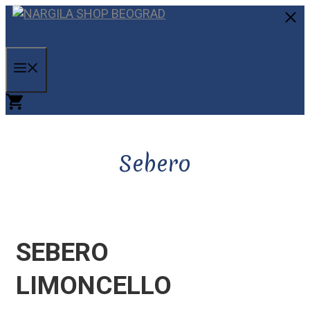
Skip
to
C
content
MENU
Sebero
SEBERO
LIMONCELLO