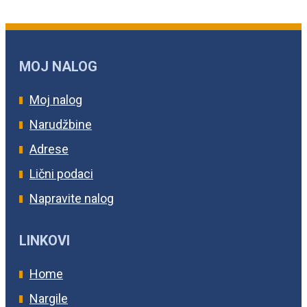
MOJ NALOG
Moj nalog
Narudžbine
Adrese
Lični podaci
Napravite nalog
LINKOVI
Home
Nargile