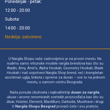
Ponedeljak - petak:
12:00 - 20:00
Subota:
14:00 - 20:00
Nedelja: zatvoreno
U Nargila Shopu vaše zadovoljstvo je na prvom mestu. Ne
nudimo samo vrhunske modele nargila brendova kao što su
Aladin, Amy, Amir’s, Alpha Hookah, Geometry Hookah, Blade
Hookah i naš sopstveni Nargila Shop brend, već i kompletan
asortiman uglja, briketa i opreme za duvan – sve to na jednom
mestu, u samom centru Beograda.
Naša ponuda obuhvata i najkvalitetniji
duvan za nargile
,
ukuse i arome renomiranih svetskih proizvođača kao što su
Jibiar, Holster, Element, BlackBurn, Darkside, Musthave i drugi.
U
Nargila Shopu Beograd
pronaći ćete i svu prateću