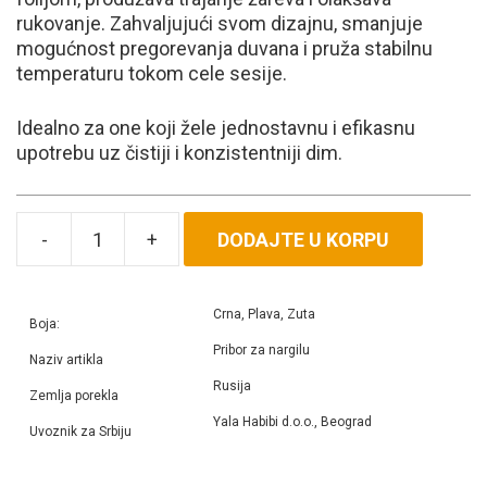
rukovanje. Zahvaljujući svom dizajnu, smanjuje
mogućnost pregorevanja duvana i pruža stabilnu
temperaturu tokom cele sesije.
Idealno za one koji žele jednostavnu i efikasnu
upotrebu uz čistiji i konzistentniji dim.
DODAJTE U KORPU
Heat
Box
količina
Crna, Plava, Zuta
Boja:
Pribor za nargilu
Naziv artikla
Rusija
Zemlja porekla
Yala Habibi d.o.o., Beograd
Uvoznik za Srbiju