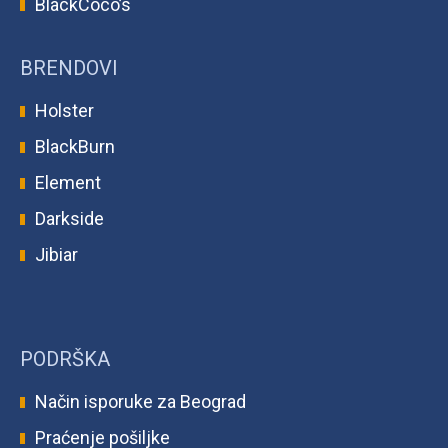
BlackCoco’s
BRENDOVI
Holster
BlackBurn
Element
Darkside
Jibiar
PODRŠKA
Način isporuke za Beograd
Praćenje pošiljke