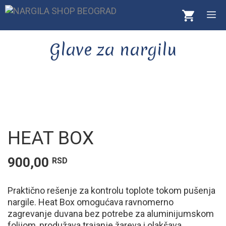
Skip
M
to
content
Glave za nargilu
HEAT BOX
900,00
RSD
Praktično rešenje za kontrolu toplote tokom pušenja
nargile. Heat Box omogućava ravnomerno
zagrevanje duvana bez potrebe za aluminijumskom
folijom, produžava trajanje žareva i olakšava