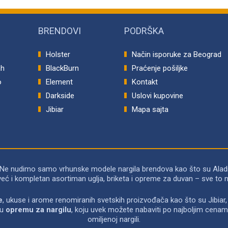
BRENDOVI
PODRŠKA
Holster
Način isporuke za Beograd
ah
BlackBurn
Praćenje pošiljke
o
Element
Kontakt
p
Darkside
Uslovi kupovine
Jibiar
Mapa sajta
 Ne nudimo samo vrhunske modele nargila brendova kao što su Alad
već i kompletan asortiman uglja, briketa i opreme za duvan – sve 
e
, ukuse i arome renomiranih svetskih proizvođača kao što su Jibiar, 
ću
opremu za nargilu
, koju uvek možete nabaviti po najboljim cenam
omiljenoj nargili.