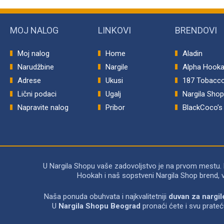
MOJ NALOG
LINKOVI
BRENDOVI
Moj nalog
Home
Aladin
Narudžbine
Nargile
Alpha Hook
Adrese
Ukusi
187 Tobacc
Lični podaci
Ugalj
Nargila Sho
Napravite nalog
Pribor
BlackCoco’s
U Nargila Shopu vaše zadovoljstvo je na prvom mestu.
Hookah i naš sopstveni Nargila Shop brend, 
Naša ponuda obuhvata i najkvalitetniji
duvan za nargil
U
Nargila Shopu Beograd
pronaći ćete i svu prate