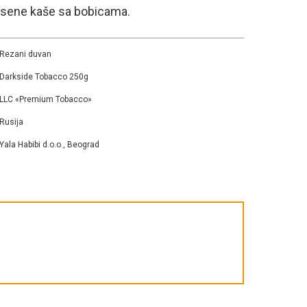
vsene kaše sa bobicama.
Rezani duvan
Darkside Tobacco 250g
LLC «Premium Tobacco»
Rusija
Yala Habibi d.o.o., Beograd