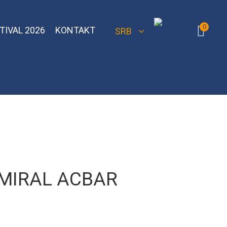
0
TIVAL 2026
KONTAKT
SRB
 Bomber
Sebero Classic
Hoob
Blackburn
Misha
Sebero Black
Banger
Jent
Overdose
MIRAL ACBAR