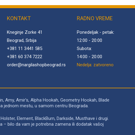
KONTAKT
RADNO VREME
Kneginje Zorke 41
Ponedeljak - petak:
Beograd, Srbija
12:00 - 20:00
+381 11 3441 585
Subota:
+381 60 374 7222
14:00 - 20:00
order@
nargilashopbeograd.rs
Nedelja: zatvoreno
in, Amy, Amir’s, Alpha Hookah, Geometry Hookah, Blade
to na jednom mestu, u samom centru Beograda.
Holster, Element, BlackBurn, Darkside, Musthave i drugi.
a – bilo da vam je potrebna zamena ili dodatak vašoj