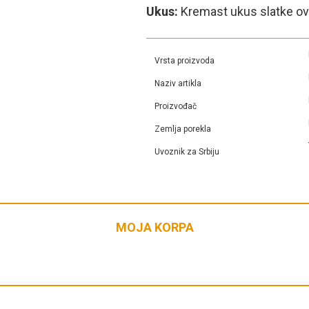
Ukus:
Kremast ukus slatke o
Vrsta proizvoda
Naziv artikla
Proizvođač
Zemlja porekla
Uvoznik za Srbiju
MOJA KORPA