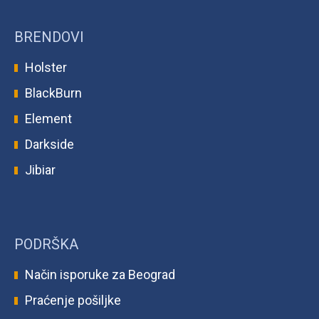
BRENDOVI
Holster
BlackBurn
Element
Darkside
Jibiar
PODRŠKA
Način isporuke za Beograd
Praćenje pošiljke