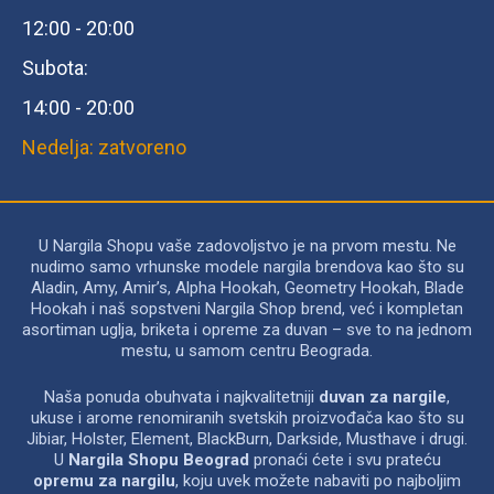
12:00 - 20:00
Subota:
14:00 - 20:00
Nedelja: zatvoreno
U Nargila Shopu vaše zadovoljstvo je na prvom mestu. Ne
nudimo samo vrhunske modele nargila brendova kao što su
Aladin, Amy, Amir’s, Alpha Hookah, Geometry Hookah, Blade
Hookah i naš sopstveni Nargila Shop brend, već i kompletan
asortiman uglja, briketa i opreme za duvan – sve to na jednom
mestu, u samom centru Beograda.
Naša ponuda obuhvata i najkvalitetniji
duvan za nargile
,
ukuse i arome renomiranih svetskih proizvođača kao što su
Jibiar, Holster, Element, BlackBurn, Darkside, Musthave i drugi.
U
Nargila Shopu Beograd
pronaći ćete i svu prateću
opremu za nargilu
, koju uvek možete nabaviti po najboljim