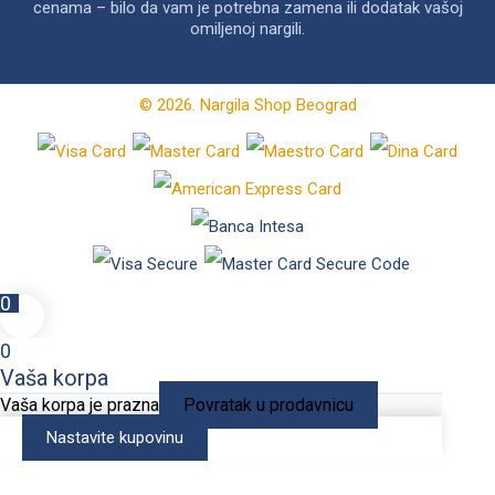
cenama – bilo da vam je potrebna zamena ili dodatak vašoj
omiljenoj nargili.
© 2026. Nargila Shop Beograd
0
0
Vaša korpa
Vaša korpa je prazna
Povratak u prodavnicu
Nastavite kupovinu